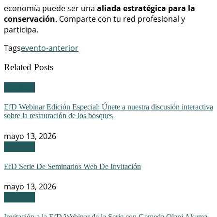
economía puede ser una
aliada estratégica para la
conservación
. Comparte con tu red profesional y
participa.
Tags
evento-anterior
Related Posts
Webinar
EfD Webinar Edición Especial: Únete a nuestra discusión interactiva
sobre la restauración de los bosques
mayo 13, 2026
Webinar
EfD Serie De Seminarios Web De Invitación
mayo 13, 2026
Webinar
Invitación a la EfD Webinar de la Serie con Gemeda Olani Akuma