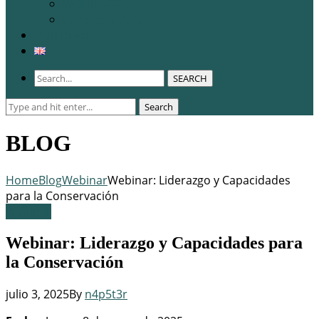
WCERE 2026
Congreso 2025
Membresía
SEARCH
Search
Search
for:
BLOG
Home
Blog
Webinar
Webinar: Liderazgo y Capacidades
para la Conservación
Webinar
Webinar: Liderazgo y Capacidades para
la Conservación
julio 3, 2025
By
n4p5t3r