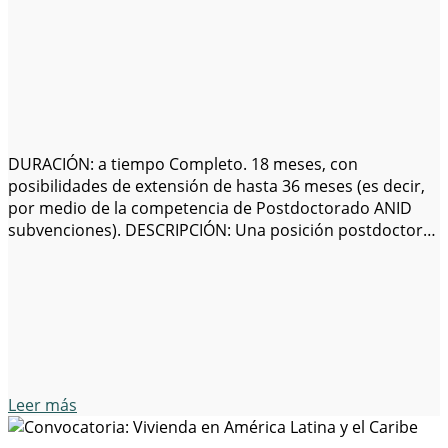
DURACIÓN: a tiempo Completo. 18 meses, con
posibilidades de extensión de hasta 36 meses (es decir,
por medio de la competencia de Postdoctorado ANID
subvenciones). DESCRIPCIÓN: Una posición postdoctoral
como parte de la Costera Social-Ecológica, Instituto de
Milenio (SECOS) está disponible. SECOS Instituto está
formado por un equipo multidisciplinar de científicos de
varias universidades Chilenas,…
Leer más