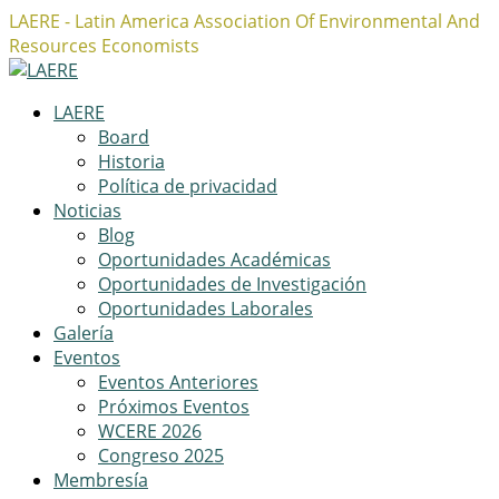
LAERE - Latin America Association Of Environmental And
Resources Economists
Facebook
Twitter
Instagram
Profile
Profile
Profile
LAERE
Board
Historia
Política de privacidad
Noticias
Blog
Oportunidades Académicas
Oportunidades de Investigación
Oportunidades Laborales
Galería
Eventos
Eventos Anteriores
Próximos Eventos
WCERE 2026
Congreso 2025
Membresía