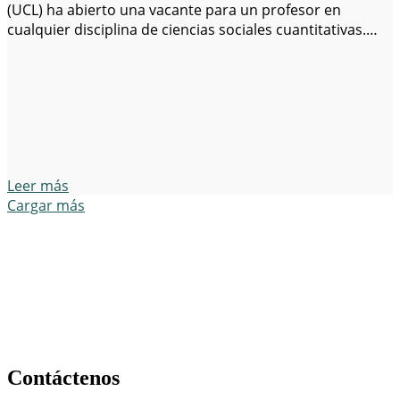
(UCL) ha abierto una vacante para un profesor en
cualquier disciplina de ciencias sociales cuantitativas.
Esta oportunidad es ideal para académicos que puedan
contribuir tanto a la enseñanza como a la investigación
en campos como: Fecha límite para…
Leer más
Cargar más
Contáctenos