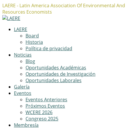
LAERE - Latin America Association Of Environmental And
Resources Economists
Facebook
Twitter
Instagram
Profile
Profile
Profile
LAERE
Board
Historia
Política de privacidad
Noticias
Blog
Oportunidades Académicas
Oportunidades de Investigación
Oportunidades Laborales
Galería
Eventos
Eventos Anteriores
Próximos Eventos
WCERE 2026
Congreso 2025
Membresía