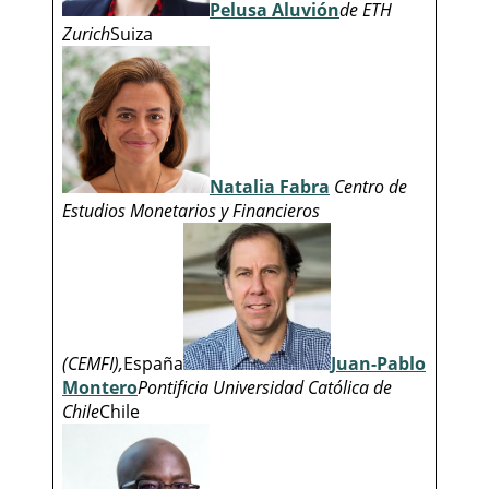
Pelusa Aluvión
de ETH
Zurich
Suiza
Natalia Fabra
Centro de
Estudios Monetarios y Financieros
(CEMFI),
España
Juan-Pablo
Montero
Pontificia Universidad Católica de
Chile
Chile