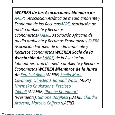
WCEREA de las Asociaciones Miembro de
AAERE
, Asociación Asiática de medio ambiente y
Economía de los Recursos
AERE
, Asociación de
medio ambiente y Recursos
Economistas
AFAERE
, Asociación Africana de
medio ambiente y Recursos Economistas
EAERE
,
Asociación Europea de medio ambiente y
Recursos Economistas
WCEREA Socio de la
Asociación de
LAERE
, de la Asociación
latinoamericana de medio ambiente y Recursos
Economistas
WCEREA Miembros de la Junta
de
Ken-Ichi Akao
(AAERE)
Sheila Marie
Cavanagh Olmstead
,
Randall Walsh
(AERE)
Nnemeka Chukwuone
,
Precioso
Zikhali
(AFAERE)
Phoebe Koundouri
(Presidente),
Simone Borghesi
(EAERE)
Claudia
Aravena
,
Marcelo Caffera
(LAERE)
Tags
evento-proximo