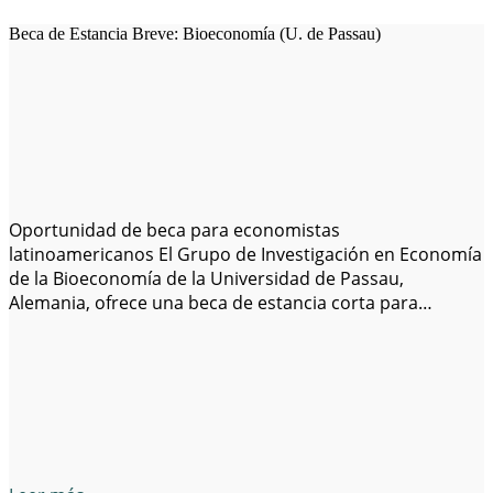
Beca de Estancia Breve: Bioeconomía (U. de Passau)
Oportunidad de beca para economistas
latinoamericanos El Grupo de Investigación en Economía
de la Bioeconomía de la Universidad de Passau,
Alemania, ofrece una beca de estancia corta para
investigación en 2025. Esta beca es una oportunidad
interesante para investigadores en los inicios de su
carrera con un doctorado en economía, especialmente
aquellos procedentes de América…