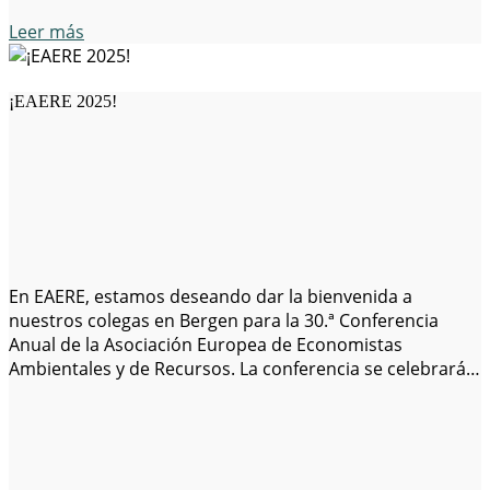
Leer más
¡EAERE 2025!
En EAERE, estamos deseando dar la bienvenida a
nuestros colegas en Bergen para la 30.ª Conferencia
Anual de la Asociación Europea de Economistas
Ambientales y de Recursos. La conferencia se celebrará
de forma presencial en Bergen, Noruega. EAERE 2025
está coorganizada por EAERE, la Escuela Noruega de
Economía (NHH), el Centro de Investigación Aplicada de…