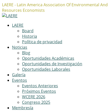
LAERE - Latin America Association Of Environmental And
Resources Economists
Facebook
Twitter
Instagram
Profile
Profile
Profile
LAERE
Board
Historia
Política de privacidad
Noticias
Blog
Oportunidades Académicas
Oportunidades de Investigación
Oportunidades Laborales
Galería
Eventos
Eventos Anteriores
Próximos Eventos
WCERE 2026
Congreso 2025
Membresía