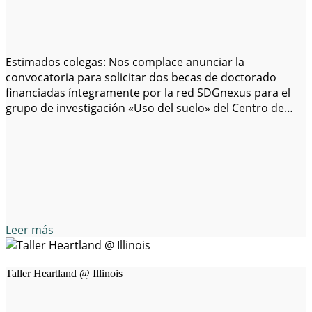
Estimados colegas: Nos complace anunciar la
convocatoria para solicitar dos becas de doctorado
financiadas íntegramente por la red SDGnexus para el
grupo de investigación «Uso del suelo» del Centro de
Investigación Internacional y Medioambiental de
Giessen. El grupo de uso del suelo trabaja en los
patrones, causas y consecuencias de las transiciones
agrícolas, el uso…
Leer más
Taller Heartland @ Illinois