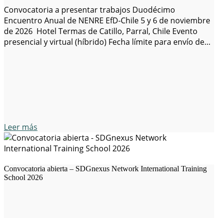
Convocatoria a presentar trabajos Duodécimo
Encuentro Anual de NENRE EfD-Chile 5 y 6 de noviembre
de 2026 Hotel Termas de Catillo, Parral, Chile Evento
presencial y virtual (híbrido) Fecha límite para envío de
trabajos: 15 de julio de 2026 Enlace para envío de
trabajos: https://www.even3.cl/e/nenre-2026-750277?
lang=es Redes sociales: X y LinkedIn Sitios web: EfD,
NENRE EfD-Chile NENRE…
Leer más
Convocatoria abierta – SDGnexus Network International Training
School 2026