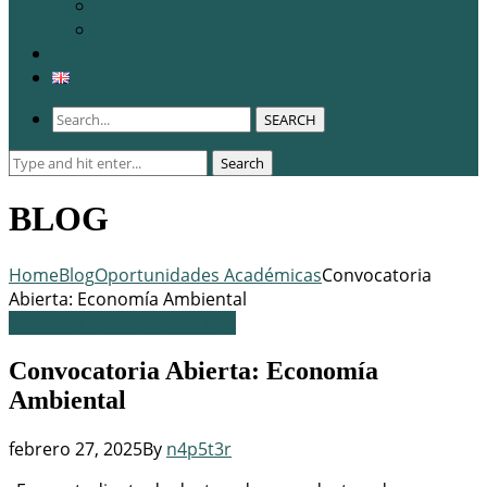
WCERE 2026
Congreso 2025
Membresía
SEARCH
Search
Search
for:
BLOG
Home
Blog
Oportunidades Académicas
Convocatoria
Abierta: Economía Ambiental
Oportunidades Académicas
Convocatoria Abierta: Economía
Ambiental
febrero 27, 2025
By
n4p5t3r