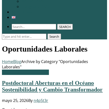
WCERE 2026
Congreso 2025
Membresía
SEARCH
Search
Search
for:
Oportunidades Laborales
Home
Blog
Archive by Category "Oportunidades
Laborales"
Oportunidades Laborales
Postdoctoral Aberturas en el Océano
Sostenibilidad y Cambio Transformador
mayo 25, 2026
By
n4p5t3r