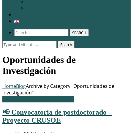
WCERE 2026
Congreso 2025
Membresía
SEARCH
Search
Search
for:
Oportunidades de
Investigación
Home
Blog
Archive by Category "Oportunidades de
Investigación"
Oportunidades de Investigación
📢 Convocatoria de postdoctorado –
Proyecto CRUSOE