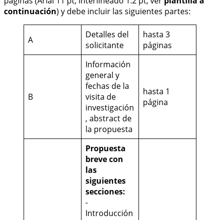
páginas (Arial 11 pt, interlineado 1.2 pt, ver
plantilla a
continuación
) y debe incluir las siguientes partes:
Detalles del
hasta 3
A
solicitante
páginas
Información
general y
fechas de la
hasta 1
B
visita de
página
investigación
, abstract de
la propuesta
Propuesta
breve con
las
siguientes
secciones:
-
Introducción