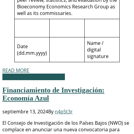
peer review, statistics, and evaluation by the
Bioeconomy Economics Research Group as
well as its commissaries.
Name /
Date
digital
(dd.mm.yyyy)
signature
READ MORE
Oportunidades Académicas
Financiamiento de Investigación:
Economía Azul
septiembre 13, 2024
By
n4p5t3r
El Consejo de Investigación de los Países Bajos (NWO) se
complace en anunciar una nueva convocatoria para