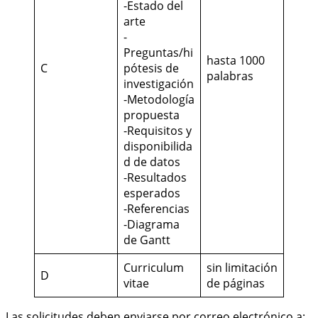
-Estado del
arte
-
Preguntas/hi
hasta 1000
C
pótesis de
palabras
investigación
-Metodología
propuesta
-Requisitos y
disponibilida
d de datos
-Resultados
esperados
-Referencias
-Diagrama
de Gantt
Curriculum
sin limitación
D
vitae
de páginas
Las solicitudes deben enviarse por correo electrónico a: