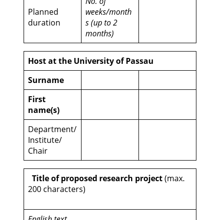
No. of
Planned
weeks/month
duration
s (up to 2
months)
Host at the University of Passau
Surname
First
name(s)
Department/
Institute/
Chair
Title of proposed research project
(max.
200 characters)
English text