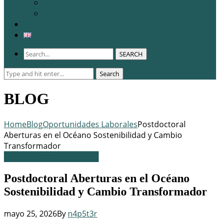
WCERE 2026
Congreso 2025
Membresía
SEARCH
Search
Search
for:
BLOG
Home
Blog
Oportunidades Laborales
Postdoctoral
Aberturas en el Océano Sostenibilidad y Cambio
Transformador
Oportunidades Laborales
Postdoctoral Aberturas en el Océano
Sostenibilidad y Cambio Transformador
mayo 25, 2026
By
n4p5t3r