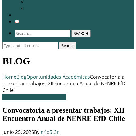
WCERE 2026
Congreso 2025
Membresía
SEARCH
Search
Search
for:
BLOG
Home
Blog
Oportunidades Académicas
Convocatoria a
presentar trabajos: XII Encuentro Anual de NENRE EfD-
Chile
Oportunidades Académicas
Convocatoria a presentar trabajos: XII
Encuentro Anual de NENRE EfD-Chile
junio 25, 2026
By
n4p5t3r