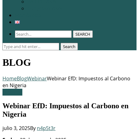
WCERE 2026
Congreso 2025
Membresía
SEARCH
Search
Search
for:
BLOG
Home
Blog
Webinar
Webinar EfD: Impuestos al Carbono
en Nigeria
Webinar
Webinar EfD: Impuestos al Carbono en
Nigeria
julio 3, 2025
By
n4p5t3r