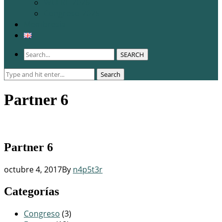
WCERE 2026
Congreso 2025
Membresía
SEARCH
Search
Search
for:
Partner 6
Partner 6
octubre 4, 2017
By
n4p5t3r
Categorías
Congreso
(3)