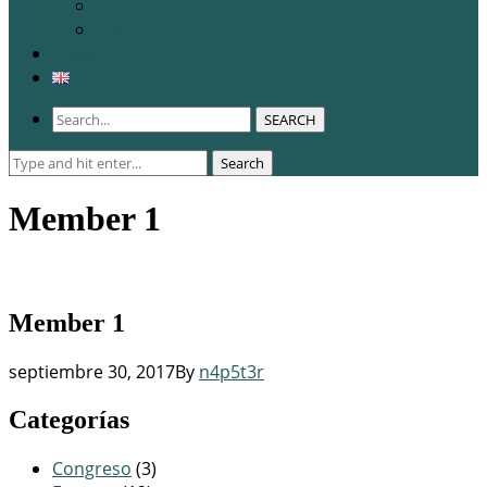
WCERE 2026
Congreso 2025
Membresía
SEARCH
Search
Search
for:
Member 1
Member 1
septiembre 30, 2017
By
n4p5t3r
Categorías
Congreso
(3)