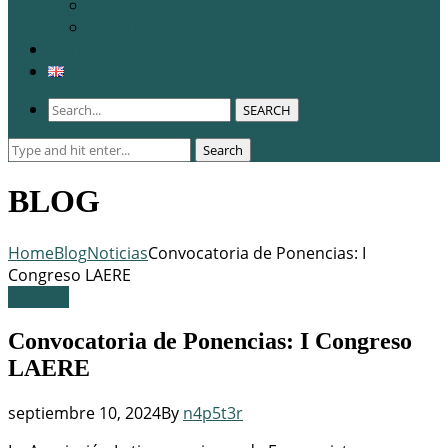
WCERE 2026
Congreso 2025
Membresía
SEARCH
Search
Search
for:
BLOG
Home
Blog
Noticias
Convocatoria de Ponencias: I
Congreso LAERE
Noticias
Convocatoria de Ponencias: I Congreso
LAERE
septiembre 10, 2024
By
n4p5t3r